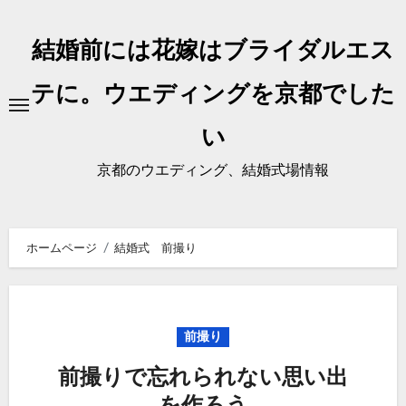
内
容
結婚前には花嫁はブライダルエス
を
ス
テに。ウエディングを京都でした
キ
い
ッ
プ
京都のウエディング、結婚式場情報
ホームページ
結婚式 前撮り
前撮り
前撮りで忘れられない思い出