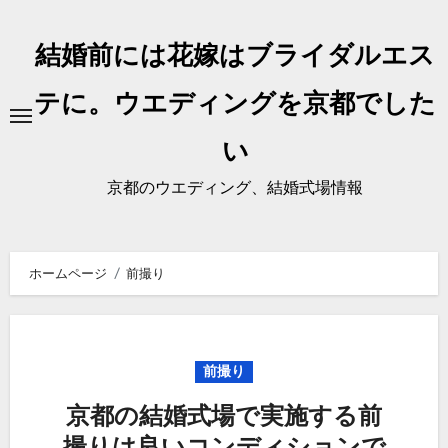
内
容
結婚前には花嫁はブライダルエス
を
ス
テに。ウエディングを京都でした
キ
い
ッ
プ
京都のウエディング、結婚式場情報
ホームページ
前撮り
前撮り
京都の結婚式場で実施する前