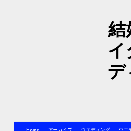
内
容
を
結
ス
キ
ッ
イ
プ
デ
Home
アーカイブ
ウエディング
ウエ