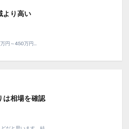
域より高い
万円～450万円…
りは相場を確認
んどだと思います。結…