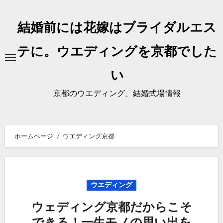
内
容
結婚前には花嫁はブライダルエス
を
ス
テに。ウエディングを京都でした
キ
い
ッ
プ
京都のウエディング、結婚式場情報
ホームページ
ウエディング京都
ウエディング
ウェディング京都だからこそ