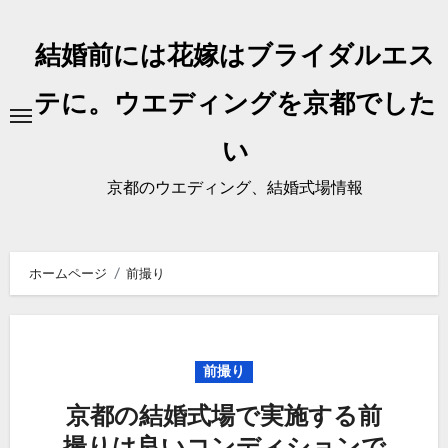
内
容
結婚前には花嫁はブライダルエス
を
ス
テに。ウエディングを京都でした
キ
い
ッ
プ
京都のウエディング、結婚式場情報
ホームページ
前撮り
前撮り
京都の結婚式場で実施する前