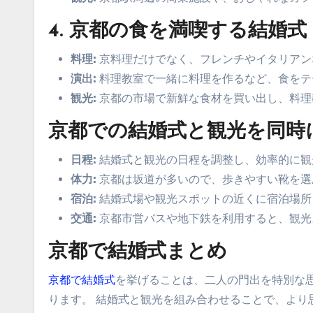
4.
京都の食を満喫する結婚式
料理:
京料理だけでなく、フレンチやイタリアン
演出:
料理教室で一緒に料理を作るなど、食をテ
観光:
京都の市場で新鮮な食材を買い出し、料理
京都での結婚式と観光を同時
日程:
結婚式と観光の日程を調整し、効率的に観
体力:
京都は坂道が多いので、歩きやすい靴を選
宿泊:
結婚式場や観光スポットの近くに宿泊場所
交通:
京都市営バスや地下鉄を利用すると、観光
京都で結婚式まとめ
京都で結婚式
を挙げることは、二人の門出を特別な
ります。 結婚式と観光を組み合わせることで、より