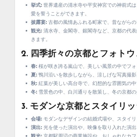
挙式:
世界遺産の清水寺や平安神宮での神前式は
愛を誓うことができます。
披露宴:
古都の風情あふれる町家で、昔ながらの
観光:
清水寺、金閣寺、銀閣寺など、京都の代表
きます。
2.
四季折々の京都とフォトウ
春:
桜が咲き誇る嵐山で、美しい風景の中でフォ
夏:
鴨川沿いを散歩しながら、涼しげな写真撮影
秋:
紅葉が美しい高台寺で、幻想的な雰囲気の中
冬:
雪景色の中、白川通りを散策し、冬の京都の
3.
モダンな京都とスタイリッ
会場:
モダンなデザインの結婚式場や、スタイリ
演出:
光を使った演出や、映像を取り入れた演出
観光:
京都駅周辺の商業施設や、おしゃれなカフ