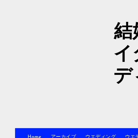
内
容
を
結
ス
キ
ッ
イ
プ
デ
Home
アーカイブ
ウエディング
ウエ